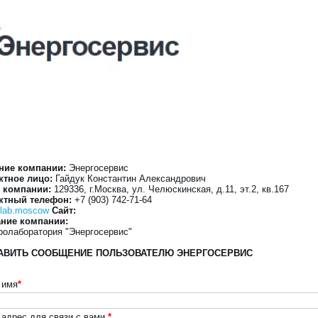
ние компании:
Энергосервис
ктное лицо:
Гайдук Константин Александрович
 компании:
129336, г.Москва, ул. Челюскинская, д.11, эт.2, кв.167
ктный телефон:
+7 (903) 742-71-64
olab.moscow
Сайт:
ние компании:
ролаборатория "Энергосервис"
АВИТЬ СООБЩЕНИЕ ПОЛЬЗОВАТЕЛЮ ЭНЕРГОСЕРВИС
 имя
*
 адрес для связи с вами
*