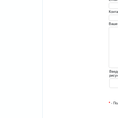
Конт
Ваше
Введ
рису
*
- По