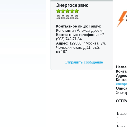
Энергосервис
Контактное лицо:
Гайдук
Константин Александрович
Контактные телефоны:
+7
(903) 742-71-64
Адрес:
129336, г.Москва, ул.
Челюскинская, д.11, эт.2,
кв.167
Отправить сообщение
Назва
Конта
Адрес
Конта
energ
Описа
Элект
ОТПР
Ваше
Email